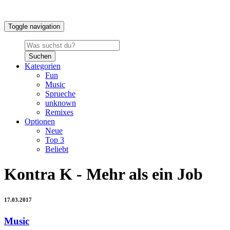
Toggle navigation
Suchen
Kategorien
Fun
Music
Sprueche
unknown
Remixes
Optionen
Neue
Top 3
Beliebt
Kontra K - Mehr als ein Job
17.03.2017
Music