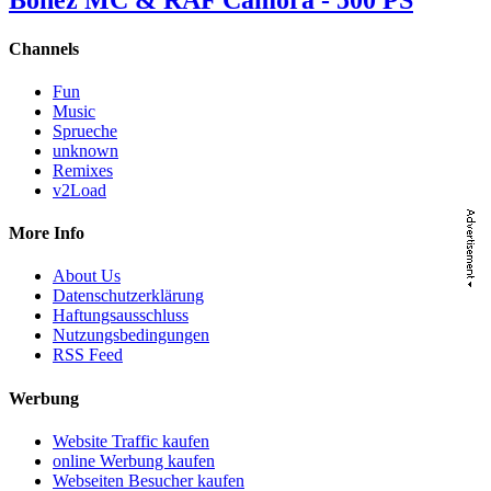
Bonez MC & RAF Camora - 500 PS
Channels
Fun
Music
Sprueche
unknown
Remixes
v2Load
More Info
About Us
Datenschutzerklärung
Haftungsausschluss
Nutzungsbedingungen
RSS Feed
Werbung
Website Traffic kaufen
online Werbung kaufen
Webseiten Besucher kaufen