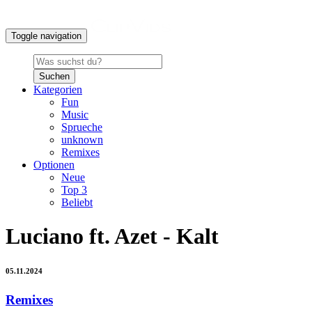
Toggle navigation
Suchen
Kategorien
Fun
Music
Sprueche
unknown
Remixes
Optionen
Neue
Top 3
Beliebt
Luciano ft. Azet - Kalt
05.11.2024
Remixes