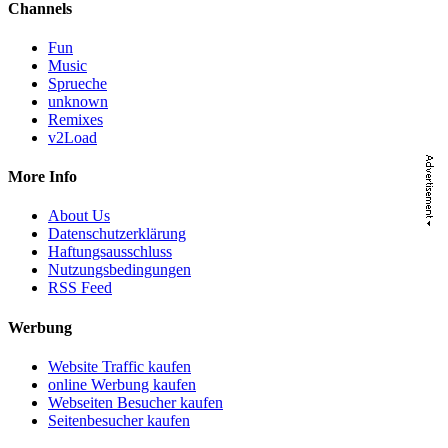
Channels
Fun
Music
Sprueche
unknown
Remixes
v2Load
More Info
About Us
Datenschutzerklärung
Haftungsausschluss
Nutzungsbedingungen
RSS Feed
Werbung
Website Traffic kaufen
online Werbung kaufen
Webseiten Besucher kaufen
Seitenbesucher kaufen