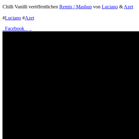
Chilli Vanilli veröffentlichen
Remix / Mashup
von
Luciano
&
Azet
#
Luciano
#
Azet
Facebook