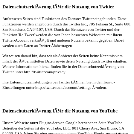
DatenschutzerklÃ¤rung fÃ¼r die Nutzung von Twitter
Auf unseren Seiten sind Funktionen des Dienstes Twitter eingebunden. Diese
Funktionen werden angeboten durch die Twitter Inc., 795 Folsom St., Suite 600,
San Francisco, CA 94107, USA. Durch das Benutzen von Twitter und der
Funktion 'Re-Tweet' werden die von Ihnen besuchten Webseiten mit Ihrem
Twitter-Account verknÃ¼pft und anderen Nutzern bekannt gegeben. Dabei
werden auch Daten an Twitter Ã¼bertragen.
Wir weisen darauf hin, dass wir als Anbieter der Seiten keine Kenntnis vom
Inhalt der Ã¼bermittelten Daten sowie deren Nutzung durch Twitter erhalten.
Weitere Informationen hierzu finden Sie in der DatenschutzerklÃ¤rung von
Twitter unter http://twitter.com/privacy.
Ihre Datenschutzeinstellungen bei Twitter kÃ¶nnen Sie in den Konto-
Einstellungen unter http://twitter.com/account/settings Ã¤ndern.
DatenschutzerklÃ¤rung fÃ¼r die Nutzung von YouTube
Unsere Webseite nutzt Plugins der von Google betriebenen Seite YouTube.
Betreiber der Seiten ist die YouTube, LLC, 901 Cherry Ave., San Bruno, CA
94066, USA. Wenn Sie eine unserer mit einem YouTube-Plugin ausgestatteten