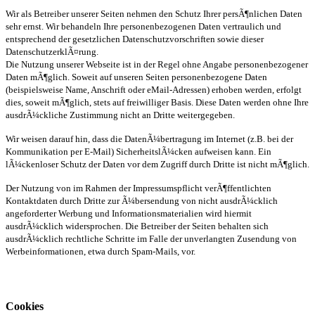
Wir als Betreiber unserer Seiten nehmen den Schutz Ihrer persÃ¶nlichen Daten
sehr ernst. Wir behandeln Ihre personenbezogenen Daten vertraulich und
entsprechend der gesetzlichen Datenschutzvorschriften sowie dieser
DatenschutzerklÃ¤rung.
Die Nutzung unserer Webseite ist in der Regel ohne Angabe personenbezogener
Daten mÃ¶glich. Soweit auf unseren Seiten personenbezogene Daten
(beispielsweise Name, Anschrift oder eMail-Adressen) erhoben werden, erfolgt
dies, soweit mÃ¶glich, stets auf freiwilliger Basis. Diese Daten werden ohne Ihre
ausdrÃ¼ckliche Zustimmung nicht an Dritte weitergegeben.
Wir weisen darauf hin, dass die DatenÃ¼bertragung im Internet (z.B. bei der
Kommunikation per E-Mail) SicherheitslÃ¼cken aufweisen kann. Ein
lÃ¼ckenloser Schutz der Daten vor dem Zugriff durch Dritte ist nicht mÃ¶glich.
Der Nutzung von im Rahmen der Impressumspflicht verÃ¶ffentlichten
Kontaktdaten durch Dritte zur Ã¼bersendung von nicht ausdrÃ¼cklich
angeforderter Werbung und Informationsmaterialien wird hiermit
ausdrÃ¼cklich widersprochen. Die Betreiber der Seiten behalten sich
ausdrÃ¼cklich rechtliche Schritte im Falle der unverlangten Zusendung von
Werbeinformationen, etwa durch Spam-Mails, vor.
Cookies