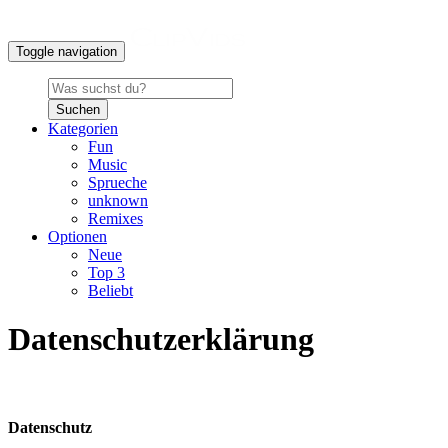
Toggle navigation
Suchen
Kategorien
Fun
Music
Sprueche
unknown
Remixes
Optionen
Neue
Top 3
Beliebt
Datenschutzerklärung
Datenschutz