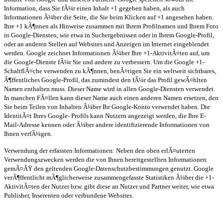
Information, dass Sie fÃ¼r einen Inhalt +1 gegeben haben, als auch
Informationen Ã¼ber die Seite, die Sie beim Klicken auf +1 angesehen haben.
Ihre +1 kÃ¶nnen als Hinweise zusammen mit Ihrem Profilnamen und Ihrem Foto
in Google-Diensten, wie etwa in Suchergebnissen oder in Ihrem Google-Profil,
oder an anderen Stellen auf Websites und Anzeigen im Internet eingeblendet
werden. Google zeichnet Informationen Ã¼ber Ihre +1-AktivitÃ¤ten auf, um
die Google-Dienste fÃ¼r Sie und andere zu verbessern. Um die Google +1-
SchaltflÃ¤che verwenden zu kÃ¶nnen, benÃ¤tigen Sie ein weltweit sichtbares,
Ã¶ffentliches Google-Profil, das zumindest den fÃ¼r das Profil gewÃ¤hlten
Namen enthalten muss. Dieser Name wird in allen Google-Diensten verwendet.
In manchen FÃ¤llen kann dieser Name auch einen anderen Namen ersetzen, den
Sie beim Teilen von Inhalten Ã¼ber Ihr Google-Konto verwendet haben. Die
IdentitÃ¤t Ihres Google- Profils kann Nutzern angezeigt werden, die Ihre E-
Mail-Adresse kennen oder Ã¼ber andere identifizierende Informationen von
Ihnen verfÃ¼gen.
Verwendung der erfassten Informationen: Neben den oben erlÃ¤uterten
Verwendungszwecken werden die von Ihnen bereitgestellten Informationen
gemÃ¤ÃŸ den geltenden Google-Datenschutzbestimmungen genutzt. Google
verÃ¶ffentlicht mÃ¶glicherweise zusammengefasste Statistiken Ã¼ber die +1-
AktivitÃ¤ten der Nutzer bzw. gibt diese an Nutzer und Partner weiter, wie etwa
Publisher, Inserenten oder verbundene Websites.