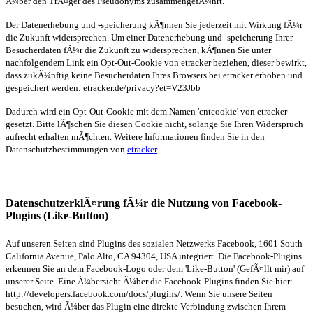
Ã¼ber den TrÃ¤ger des Pseudonyms zusammengefÃ¼hrt.
Der Datenerhebung und -speicherung kÃ¶nnen Sie jederzeit mit Wirkung fÃ¼r
die Zukunft widersprechen. Um einer Datenerhebung und -speicherung Ihrer
Besucherdaten fÃ¼r die Zukunft zu widersprechen, kÃ¶nnen Sie unter
nachfolgendem Link ein Opt-Out-Cookie von etracker beziehen, dieser bewirkt,
dass zukÃ¼nftig keine Besucherdaten Ihres Browsers bei etracker erhoben und
gespeichert werden: etracker.de/privacy?et=V23Jbb
Dadurch wird ein Opt-Out-Cookie mit dem Namen 'cntcookie' von etracker
gesetzt. Bitte lÃ¶schen Sie diesen Cookie nicht, solange Sie Ihren Widerspruch
aufrecht erhalten mÃ¶chten. Weitere Informationen finden Sie in den
Datenschutzbestimmungen von
etracker
DatenschutzerklÃ¤rung fÃ¼r die Nutzung von Facebook-
Plugins (Like-Button)
Auf unseren Seiten sind Plugins des sozialen Netzwerks Facebook, 1601 South
California Avenue, Palo Alto, CA 94304, USA integriert. Die Facebook-Plugins
erkennen Sie an dem Facebook-Logo oder dem 'Like-Button' (GefÃ¤llt mir) auf
unserer Seite. Eine Ã¼bersicht Ã¼ber die Facebook-Plugins finden Sie hier:
http://developers.facebook.com/docs/plugins/. Wenn Sie unsere Seiten
besuchen, wird Ã¼ber das Plugin eine direkte Verbindung zwischen Ihrem