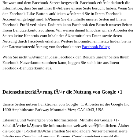
Browser und dem Facebook-Server hergestellt. Facebook erhÃ¤lt dadurch die
Information, dass Sie mit Ihrer IP-Adresse unsere Seite besucht haben. Wenn Sie
den Facebook 'Like-Button' anklicken wÃ¤hrend Sie in Ihrem Facebook-
Account eingeloggt sind, kÃ¶nnen Sie die Inhalte unserer Seiten auf Ihrem
Facebook-Profil verlinken. Dadurch kann Facebook den Besuch unserer Seiten
Ihrem Benutzerkonto zuordnen. Wir weisen darauf hin, dass wir als Anbieter der
Seiten keine Kenntnis vom Inhalt der Ã¼bermittelten Daten sowie deren
Nutzung durch Facebook erhalten. Weitere Informationen hierzu finden Sie in
der DatenschutzerklÃ¤rung von facebook unter
Facebook Policy
Wenn Sie nicht wÃ¼nschen, dass Facebook den Besuch unserer Seiten Ihrem
Facebook-Nutzerkonto zuordnen kann, loggen Sie sich bitte aus Ihrem
Facebook-Benutzerkonto aus.
DatenschutzerklÃ¤rung fÃ¼r die Nutzung von Google +1
Unsere Seiten nutzen Funktionen von Google +1. Anbieter ist die Google Inc.
1600 Amphitheatre Parkway Mountain View, CA 94043, USA.
Erfassung und Weitergabe von Informationen: Mithilfe der Google +1-
SchaltflÃ¤che kÃ¶nnen Sie Informationen weltweit verÃ¶ffentlichen. Ã¼ber
die Google +1-SchaltflÃ¤che erhalten Sie und andere Nutzer personalisierte
Inhalte von Google und unseren Partnern. Google speichert sowohl die