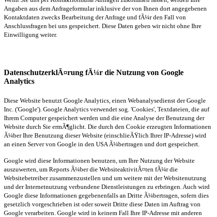
Angaben aus dem Anfrageformular inklusive der von Ihnen dort angegebenen
Kontaktdaten zwecks Bearbeitung der Anfrage und fÃ¼r den Fall von
Anschlussfragen bei uns gespeichert. Diese Daten geben wir nicht ohne Ihre
Einwilligung weiter.
DatenschutzerklÃ¤rung fÃ¼r die Nutzung von Google
Analytics
Diese Website benutzt Google Analytics, einen Webanalysedienst der Google
Inc. ('Google'). Google Analytics verwendet sog. 'Cookies', Textdateien, die auf
Ihrem Computer gespeichert werden und die eine Analyse der Benutzung der
Website durch Sie ermÃ¶glicht. Die durch den Cookie erzeugten Informationen
Ã¼ber Ihre Benutzung dieser Website (einschlieÃŸlich Ihrer IP-Adresse) wird
an einen Server von Google in den USA Ã¼bertragen und dort gespeichert.
Google wird diese Informationen benutzen, um Ihre Nutzung der Website
auszuwerten, um Reports Ã¼ber die WebsiteaktivitÃ¤ten fÃ¼r die
Websitebetreiber zusammenzustellen und um weitere mit der Websitenutzung
und der Internetnutzung verbundene Dienstleistungen zu erbringen. Auch wird
Google diese Informationen gegebenenfalls an Dritte Ã¼bertragen, sofern dies
gesetzlich vorgeschrieben ist oder soweit Dritte diese Daten im Auftrag von
Google verarbeiten. Google wird in keinem Fall Ihre IP-Adresse mit anderen