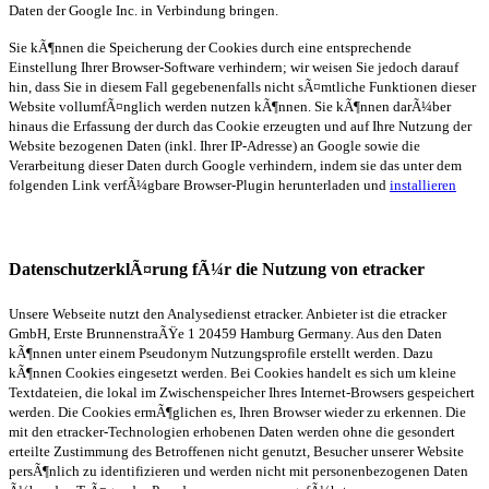
Daten der Google Inc. in Verbindung bringen.
Sie kÃ¶nnen die Speicherung der Cookies durch eine entsprechende
Einstellung Ihrer Browser-Software verhindern; wir weisen Sie jedoch darauf
hin, dass Sie in diesem Fall gegebenenfalls nicht sÃ¤mtliche Funktionen dieser
Website vollumfÃ¤nglich werden nutzen kÃ¶nnen. Sie kÃ¶nnen darÃ¼ber
hinaus die Erfassung der durch das Cookie erzeugten und auf Ihre Nutzung der
Website bezogenen Daten (inkl. Ihrer IP-Adresse) an Google sowie die
Verarbeitung dieser Daten durch Google verhindern, indem sie das unter dem
folgenden Link verfÃ¼gbare Browser-Plugin herunterladen und
installieren
DatenschutzerklÃ¤rung fÃ¼r die Nutzung von etracker
Unsere Webseite nutzt den Analysedienst etracker. Anbieter ist die etracker
GmbH, Erste BrunnenstraÃŸe 1 20459 Hamburg Germany. Aus den Daten
kÃ¶nnen unter einem Pseudonym Nutzungsprofile erstellt werden. Dazu
kÃ¶nnen Cookies eingesetzt werden. Bei Cookies handelt es sich um kleine
Textdateien, die lokal im Zwischenspeicher Ihres Internet-Browsers gespeichert
werden. Die Cookies ermÃ¶glichen es, Ihren Browser wieder zu erkennen. Die
mit den etracker-Technologien erhobenen Daten werden ohne die gesondert
erteilte Zustimmung des Betroffenen nicht genutzt, Besucher unserer Website
persÃ¶nlich zu identifizieren und werden nicht mit personenbezogenen Daten