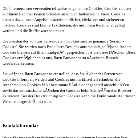
Die Internetseiten verwenden teilweise so genannte Cookies. Cookies richten
auf Ihrem Rechner keinen Schaden an und enthalten keine Viren. Cookies
dienen dazu, unser Angebot nutzerfreundlicher, effektiver und sicherer zu
machen. Cookies sind kleine Textdateien, die auf Ihrem Rechner abgelegt
werden und die Ihr Browser speichert.
Die meisten der von uns verwendeten Cookies sind so genannte 'Session-
Cookies'. Sie werden nach Ende Ihres Besuchs automatisch gelÃ¶scht. Andere
Cookies bleiben auf Ihrem EndgerÃ¤t gespeichert, bis Sie diese lÃ¶schen. Diese
Cookies ermÃ¶glichen es uns, Ihren Browser beim nÃ¤chsten Besuch
wiederzuerkennen.
Sie kÃ¶nnen Ihren Browser so einstellen, dass Sie Ã¼ber das Setzen von
Cookies informiert werden und Cookies nur im Einzelfall erlauben, die
Annahme von Cookies fÃ¼r bestimmte FÃ¤lle oder generell ausschlieÃŸen
sowie das automatische LÃ¶schen der Cookies beim SchlieÃŸen des Browser
aktivieren. Bei der Deaktivierung von Cookies kann die FunktionalitÃ¤t dieser
Website eingeschrÃ¤nkt sein.
Kontaktformular
Wenn Sie uns per Kontaktformular Anfragen zukommen lassen, werden Ihre