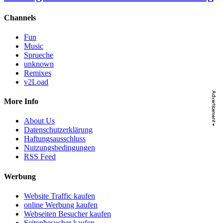
Channels
Fun
Music
Sprueche
unknown
Remixes
v2Load
More Info
About Us
Datenschutzerklärung
Haftungsausschluss
Nutzungsbedingungen
RSS Feed
Werbung
Website Traffic kaufen
online Werbung kaufen
Webseiten Besucher kaufen
Seitenbesucher kaufen