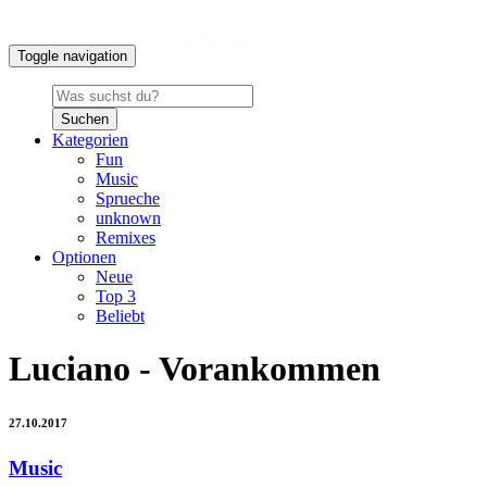
Toggle navigation
Suchen
Kategorien
Fun
Music
Sprueche
unknown
Remixes
Optionen
Neue
Top 3
Beliebt
Luciano - Vorankommen
27.10.2017
Music