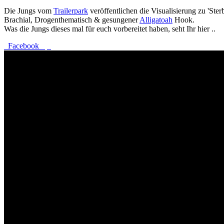
Die Jungs vom
Trailerpark
veröffentlichen die Visualisierung zu 'Ster
Brachial, Drogenthematisch & gesungener
Alligatoah
Hook.
Was die Jungs dieses mal für euch vorbereitet haben, seht Ihr hier ..
Facebook