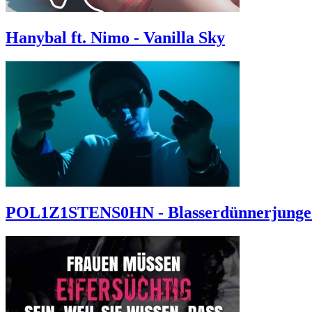
Hanybal ft. Nimo - Vanilla Sky
POL1Z1STENS0HN - Blasserdünnerjunge 