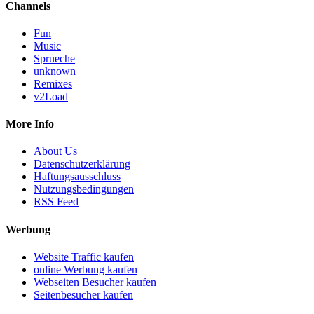
Channels
Fun
Music
Sprueche
unknown
Remixes
v2Load
More Info
About Us
Datenschutzerklärung
Haftungsausschluss
Nutzungsbedingungen
RSS Feed
Werbung
Website Traffic kaufen
online Werbung kaufen
Webseiten Besucher kaufen
Seitenbesucher kaufen