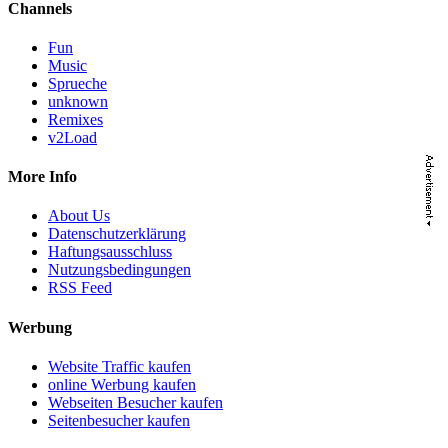
Channels
Fun
Music
Sprueche
unknown
Remixes
v2Load
More Info
About Us
Datenschutzerklärung
Haftungsausschluss
Nutzungsbedingungen
RSS Feed
Werbung
Website Traffic kaufen
online Werbung kaufen
Webseiten Besucher kaufen
Seitenbesucher kaufen