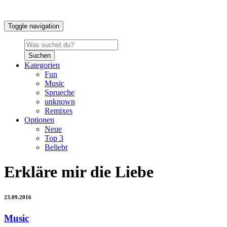
Toggle navigation
Suchen
Kategorien
Fun
Music
Sprueche
unknown
Remixes
Optionen
Neue
Top 3
Beliebt
Erkläre mir die Liebe
23.09.2016
Music