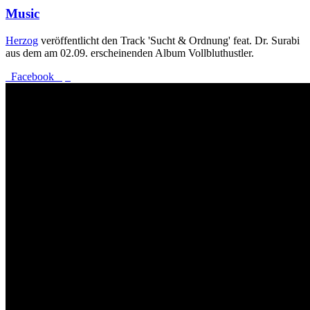
Music
Herzog
veröffentlicht den Track 'Sucht & Ordnung' feat. Dr. Surabi
aus dem am 02.09. erscheinenden Album Vollbluthustler.
Facebook