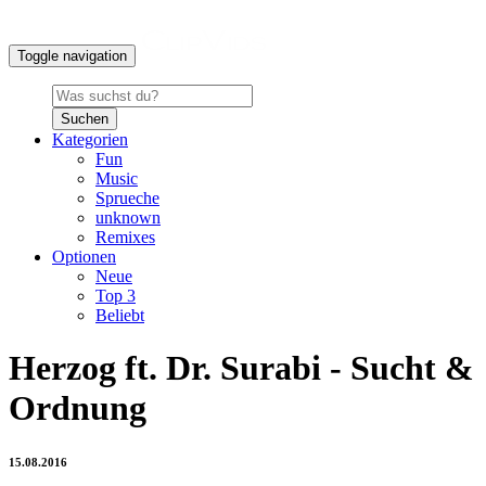
Toggle navigation
Suchen
Kategorien
Fun
Music
Sprueche
unknown
Remixes
Optionen
Neue
Top 3
Beliebt
Herzog ft. Dr. Surabi - Sucht &
Ordnung
15.08.2016