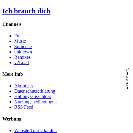
Ich brauch dich
Channels
Fun
Music
Sprueche
unknown
Remixes
v2Load
More Info
About Us
Datenschutzerklärung
Haftungsausschluss
Nutzungsbedingungen
RSS Feed
Werbung
Website Traffic kaufen