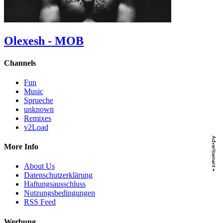
Olexesh - MOB
Channels
Fun
Music
Sprueche
unknown
Remixes
v2Load
More Info
About Us
Datenschutzerklärung
Haftungsausschluss
Nutzungsbedingungen
RSS Feed
Werbung