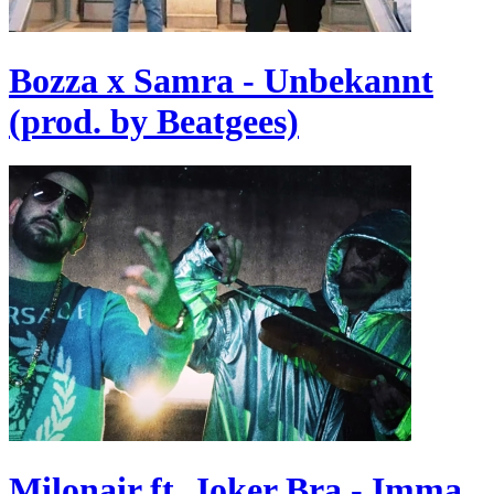
Bozza x Samra - Unbekannt
(prod. by Beatgees)
Milonair ft. Joker Bra - Imma