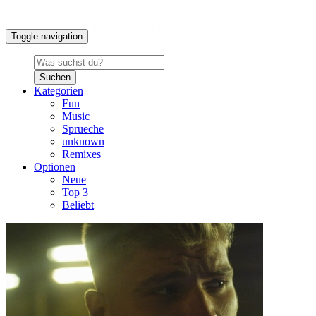
Toggle navigation
Suchen
Kategorien
Fun
Music
Sprueche
unknown
Remixes
Optionen
Neue
Top 3
Beliebt